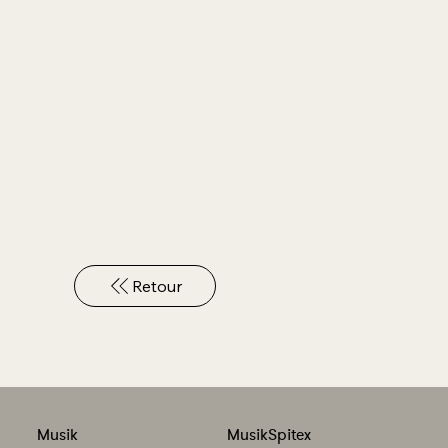
Retour
Musik
MusikSpitex