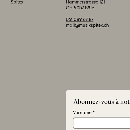
Spitex
Hammerstrasse 121
CH-4057 Bâle
061 589 67 87
mail@musikspitex.ch
Abonnez-vous à notr
Vorname
*