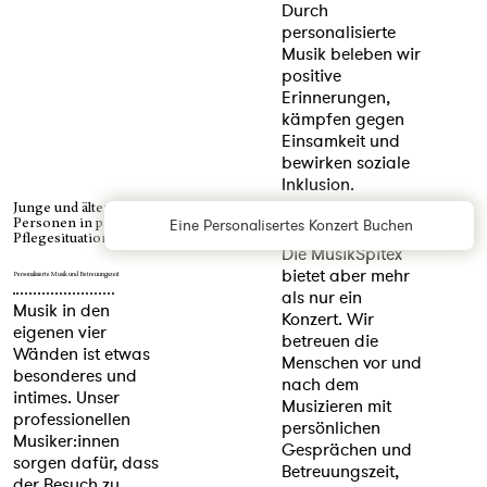
Durch
personalisierte
Musik beleben wir
positive
Erinnerungen,
kämpfen gegen
Einsamkeit und
bewirken soziale
Inklusion.
Junge und ältere
Eine Personalisertes Konzert Buchen
Personen in privaten
Pflegesituationen
Die MusikSpitex
bietet aber mehr
Personalisierte Musik und Betreuungszeit
als nur ein
Musik in den
Konzert. Wir
eigenen vier
betreuen die
Wänden ist etwas
Menschen vor und
besonderes und
nach dem
intimes. Unser
Musizieren mit
professionellen
persönlichen
Musiker:innen
Gesprächen und
sorgen dafür, dass
Betreuungszeit,
der Besuch zu