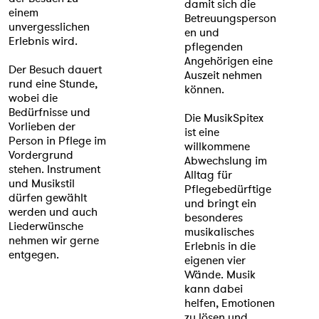
damit sich die
einem
Betreuungsperson
unvergesslichen
en und
Erlebnis wird.
pflegenden
Angehörigen eine
Der Besuch dauert
Auszeit nehmen
rund eine Stunde,
können.
wobei die
Bedürfnisse und
Die MusikSpitex
Vorlieben der
ist eine
Person in Pflege im
willkommene
Vordergrund
Abwechslung im
stehen. Instrument
Alltag für
und Musikstil
Pflegebedürftige
dürfen gewählt
und bringt ein
werden und auch
besonderes
Liederwünsche
musikalisches
nehmen wir gerne
Erlebnis in die
entgegen.
eigenen vier
Wände. Musik
kann dabei
helfen, Emotionen
zu lösen und