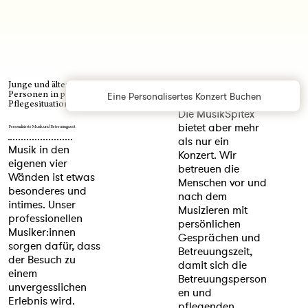
Junge und ältere
Eine Personalisertes Konzert Buchen
Personen in privaten
Pflegesituationen
Die MusikSpitex
bietet aber mehr
Personalisierte Musik und Betreuungszeit
als nur ein
Musik in den
Konzert. Wir
eigenen vier
betreuen die
Wänden ist etwas
Menschen vor und
besonderes und
nach dem
intimes. Unser
Musizieren mit
professionellen
persönlichen
Musiker:innen
Gesprächen und
sorgen dafür, dass
Betreuungszeit,
der Besuch zu
damit sich die
einem
Betreuungsperson
unvergesslichen
en und
Erlebnis wird.
pflegenden