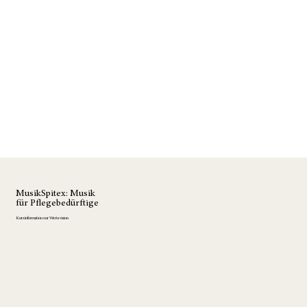
MusikSpitex: Musik
für Pflegebedürftige
Kurzinformation zur Wertevision