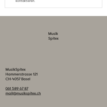
kontaktieren.
SynapsisNews: Die Musik Spitex bringt Live-
Musik direktzu den Menschen in Pflege
Musik
Spitex
MusikSpitex
Hammerstrasse 121
CH-4057 Basel
061 589 67 87
mail@musikspitex.ch