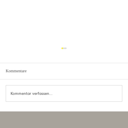
Kommentare
Kommentar verfassen...
SynapsisNews: Die Musik Spitex bringt Live-
Musik direktzu den Menschen in Pflege