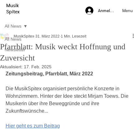
Musik
Menu
Anmelden
Spitex
All News
MusikSpitex
31. März 2022
1 Min. Lesezeit
All News
Pfarrblatt: Musik weckt Hoffnung und
Newsletter
Zuversicht
Aktualisiert:
17. Feb. 2025
Zeitungsbeitrag, Pfarrblatt, März 2022
Die MusikSpitex organisiert persönliche Konzerte in 
Wohnzimmern. Hinter der Idee steckt Mirjam Toews. Die 
Musikerin über ihre Beweggründe und ihre 
Zukunftswünsche...
Hier geht es zum Beitrag