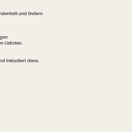
ndenheit und lindern
igen
n Liebsten.
d inkludiert diese.