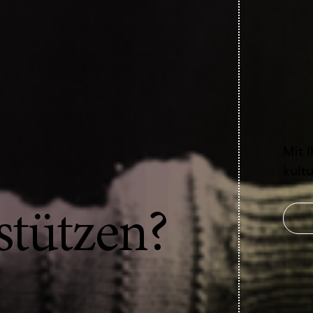
Mit 
kultu
stützen?