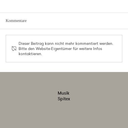
Kommentare
Dieser Beitrag kann nicht mehr kommentiert werden.
Bitte den Website-Eigentümer für weitere Infos
kontaktieren.
SynapsisNews: Die Musik Spitex bringt Live-
Musik direktzu den Menschen in Pflege
Musik
Spitex